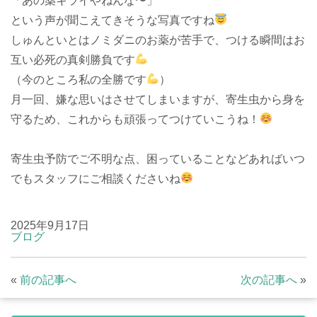
「あの薬キライやねんな〜」
という声が聞こえてきそうな写真ですね
しゅんといとはノミダニのお薬が苦手で、つける瞬間はお
互い必死の真剣勝負です
（今のところ私の全勝です
）
月一回、嫌な思いはさせてしまいますが、寄生虫から身を
守るため、これからも頑張ってつけていこうね！
寄生虫予防でご不明な点、困っていることなどあればいつ
でもスタッフにご相談くださいね
2025年9月17日
ブログ
«
前の記事へ
次の記事へ
»