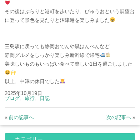
その後はぶらりと港町を歩いたり、びゅうおという展望台
に登って景色を見たりと沼津港を楽しみました
三島駅に戻っても静岡おでんや黒はんぺんなど
静岡グルメをしっかり楽しみ新幹線で帰宅
美味しいものもいっぱい食べて楽しい1日を過ごしました
以上、中澤の休日でした
2025年10月19日
ブログ
、
旅行
、
日記
«
前の記事へ
次の記事へ
»
カテゴリー