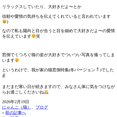
リラックスしていたり、大好きだよ〜とか
信頼や愛情の気持ちを伝えてくれていると言われています
)
なので私も陽向と目が合うと目を細めて大好きだよ〜の愛情
を伝えています
笑
窓側でくつろぐ猫の姿が大好きでついつい写真を撮ってしま
います
というわけで、我が家の猫窓側特集(冬バージョン
)でした
✌
まだまだ寒い日が続きますので、みなさん体に気をつけなが
らお過ごしくださいね
2026年2月19日
にゃんこ（猫）
、
ブログ
«
前の記事へ