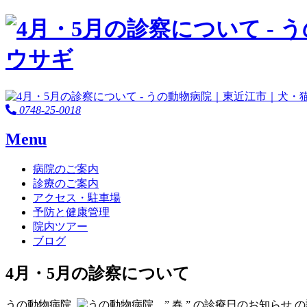
0748-25-0018
Menu
病院のご案内
診療のご案内
アクセス・駐車場
予防と健康管理
院内ツアー
ブログ
4月・5月の診察について
うの動物病院
の