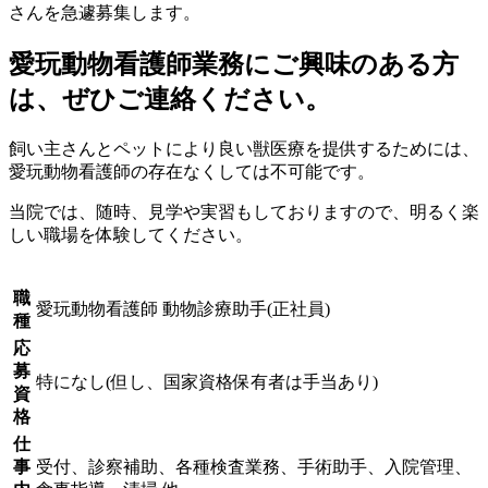
さんを急遽募集します。
愛玩動物看護師業務にご興味のある方
は、ぜひご連絡ください。
飼い主さんとペットにより良い獣医療を提供するためには、
愛玩動物看護師の存在なくしては不可能です。
当院では、随時、見学や実習もしておりますので、明るく楽
しい職場を体験してください。
職
愛玩動物看護師 動物診療助手(正社員)
種
応
募
特になし(但し、国家資格保有者は手当あり)
資
格
仕
事
受付、診察補助、各種検査業務、手術助手、入院管理、