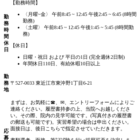
【勤務時間】
〈月曜~金〉 午前8:45 ~ 12:45 午後2:45 ~ 6:45 (8時間
勤
勤務)
務
〈土曜〉 午前8:45 ~ 12:45 午後1:45 ~ 5:45 (8時間勤
時
務)
間
休
【休日】
日
日曜・祝日 および 平日の1日 (完全週休2日制)
年間休日110日、有給休暇10日以上
勤
務
〒527-0033 東近江市東沖野1丁目6-21
地
まずは、お気軽に☎、✉、エントリーフォームによりご
連絡ください。履歴書持参の上、当院へお越しくださ
い。その際、院内の見学可能です。(写真付きの履歴書
の郵送も可能です)。実習希望の場合は申出ください。
面接日は、後日こちらで指定させていただきます。
応
募