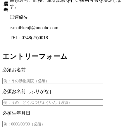
書類選考、面接、筆記試験を行い採用可否を決定しま
選
す。
考
◎連絡先
e-mail:kenji@unoahc.com
TEL : 0748(25)0018
エントリーフォーム
必須
お名前
必須
お名前［ふりがな］
必須
生年月日