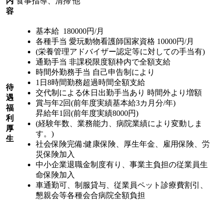
内
食事指導、清掃 他
容
基本給 180000円/月
各種手当 愛玩動物看護師国家資格 10000円/月
(栄養管理アドバイザー認定等に対しての手当有)
通勤手当 非課税限度額枠内で全額支給
時間外勤務手当 自己申告制により
1日8時間勤務超過時間全額支給
待
交代制による休日出勤手当あり 時間外より増額
遇
賞与年2回(前年度実績基本給3カ月分/年)
福
昇給年1回(前年度実績8000円)
利
(経験年数、業務能力、病院業績により変動しま
厚
す。)
生
社会保険完備:健康保険、厚生年金、雇用保険、労
災保険加入
中小企業退職金制度有り、事業主負担の従業員生
命保険加入
車通勤可、制服貸与、従業員ペット診療費割引、
懇親会等各種会合病院全額負担