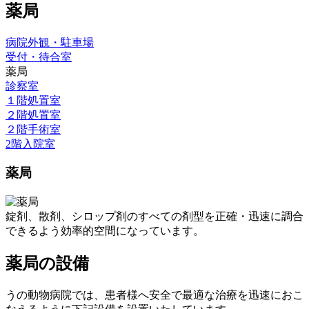
薬局
病院外観・駐車場
受付・待合室
薬局
診察室
１階処置室
２階処置室
２階手術室
2階入院室
薬局
錠剤、散剤、シロップ剤のすべての剤型を正確・迅速に調合
できるよう効率的空間になっています。
薬局の設備
うの動物病院では、患者様へ安全で最適な治療を迅速におこ