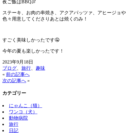
夜ご飯は
BBQ
🍖
ステーキ、お肉の串焼き、アクアパッツァ、アヒージョや
色々用意してくださりあとは焼くのみ！
すごく美味しかったです
🤤
今年の夏も楽しかったです！
2023年9月18日
ブログ
、
旅行
、
趣味
«
前の記事へ
次の記事へ
»
カテゴリー
にゃんこ（猫）
ワンコ（犬）
動物病院
旅行
日記