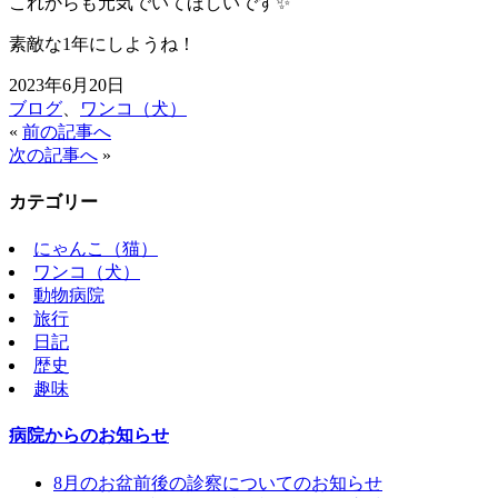
これからも元気でいてほしいです
✨
素敵な
1
年にしようね！
2023年6月20日
ブログ
、
ワンコ（犬）
«
前の記事へ
次の記事へ
»
カテゴリー
にゃんこ（猫）
ワンコ（犬）
動物病院
旅行
日記
歴史
趣味
病院からのお知らせ
8月のお盆前後の診察についてのお知らせ