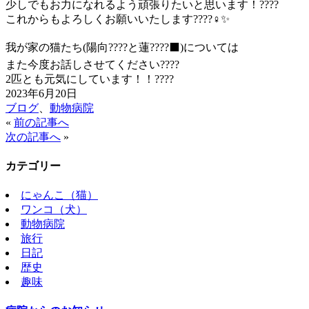
少しでもお力になれるよう頑張りたいと思います！????
これからもよろしくお願いいたします????‍♀️✨
我が家の猫たち(陽向????と蓮????‍⬛)については
また今度お話しさせてください????
2匹とも元気にしています！！????
2023年6月20日
ブログ
、
動物病院
«
前の記事へ
次の記事へ
»
カテゴリー
にゃんこ（猫）
ワンコ（犬）
動物病院
旅行
日記
歴史
趣味