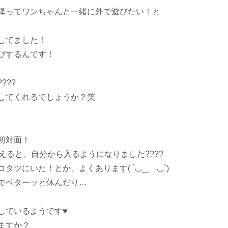
降ってワンちゃんと一緒に外で遊びたい！と
してました！
びするんです！
???
してくれるでしょうか？笑
初対面！
えると、自分から入るようになりました????
ツにいた！とか、よくあります( ´◡‿ゝ◡`)
でベターッと休んだり…
ているようです♥️
ますか？