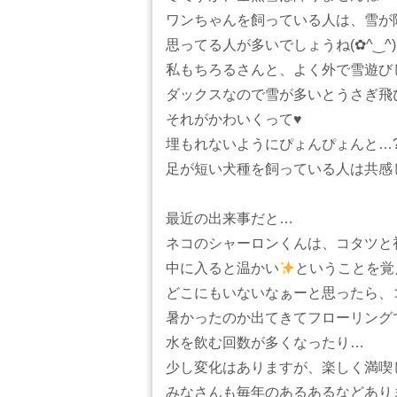
ワンちゃんを飼っている人は、雪が
思ってる人が多いでしょうね(✿^‿^)
私もちろるさんと、よく外で雪遊び
ダックスなので雪が多いとうさぎ飛
それがかわいくって♥️
埋もれないようにぴょんぴょんと…?
足が短い犬種を飼っている人は共感
最近の出来事だと…
ネコのシャーロンくんは、コタツと
中に入ると温かい
ということを覚
どこにもいないなぁーと思ったら、コタ
暑かったのか出てきてフローリング
水を飲む回数が多くなったり…
少し変化はありますが、楽しく満喫し
みなさんも毎年のあるあるなどあり